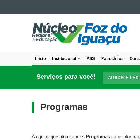
Ir para o conteúdo
NÚCLEO
Ir para a navegação
Ir para a busca
REGIONAL
Mapa do site
DE
EDUCAÇÃO
DE
Inicio
Institucional
PSS
Patrocínios
Cons
FOZ
Navegação
DO
principal
IGUAÇU
Serviços para você!
ALUNOS E RES
Programas
A equipe que atua com os
Programas
cabe informar,