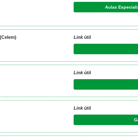
Aulas Especial
 (Celem)
Link
útil
Link
útil
Link
útil
G