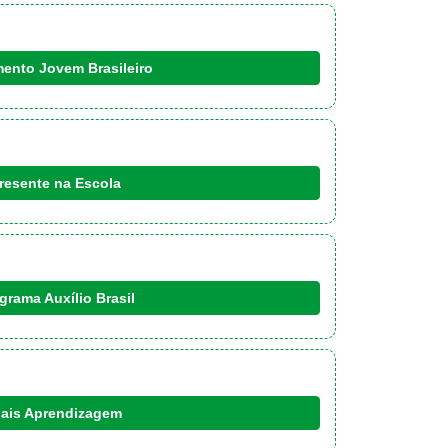
mento Jovem Brasileiro
resente na Escola
grama Auxílio Brasil
ais Aprendizagem