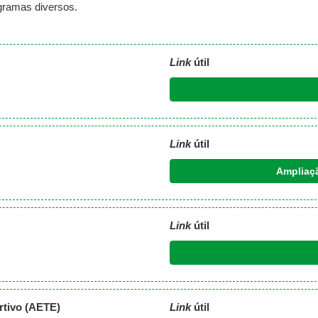
ogramas diversos.
Link
útil
Link
útil
Ampliaç
Link
útil
rtivo (AETE)
Link
útil