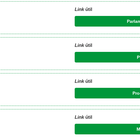
Link
útil
Parla
Link
útil
P
Link
útil
Pro
Link
útil
M