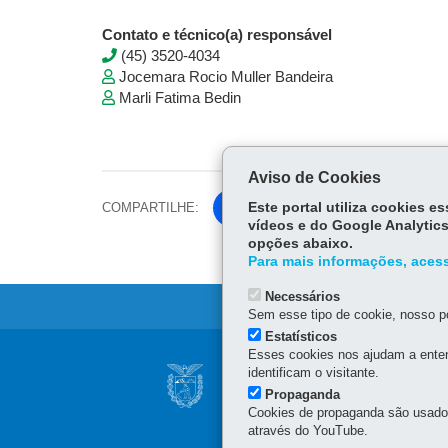
Contato e técnico(a) responsável
(45) 3520-4034
Jocemara Rocio Muller Bandeira
Marli Fatima Bedin
Aviso de Cookies
COMPARTILHE:
Este portal utiliza cookies 
Fa
vídeos e do Google Analytics
ce
opções abaixo.
Tw
bo
Para mais informações, acess
itt
ok
er
Necessários
Sem esse tipo de cookie, nosso po
Estatísticos
Esses cookies nos ajudam a enten
Navegação
identificam o visitante.
NÚCLEO REGIONA
principal
Propaganda
Rua Quintino Bocaiuva, 4
Cookies de propaganda são usados 
85.851-130
-
Foz do Igua
através do YouTube.
(45) 3520-4000