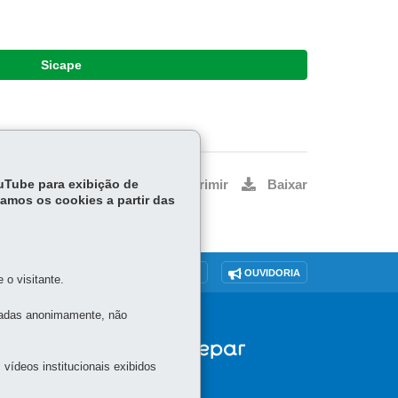
Sicape
ouTube para exibição de
Voltar
Início
Imprimir
Baixar
tamos os cookies a partir das
O SITE
DENUNCIE CORRUPÇÃO
OUVIDORIA
o visitante.
tadas anonimamente, não
vídeos institucionais exibidos