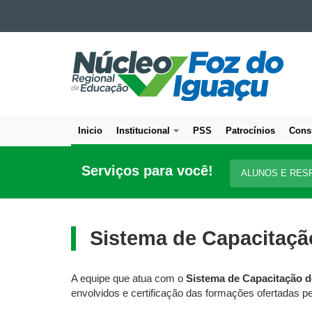
Ir para o conteúdo
NÚCLEO
Ir para a navegação
Ir para a busca
REGIONAL
Mapa do site
DE
EDUCAÇÃO
DE
Inicio
Institucional
PSS
Patrocínios
Cons
FOZ
Navegação
DO
principal
IGUAÇU
Serviços para você!
ALUNOS E RES
Sistema de Capacitaçã
A equipe que atua com o
Sistema de Capacitação d
envolvidos e certificação das formações ofertadas p