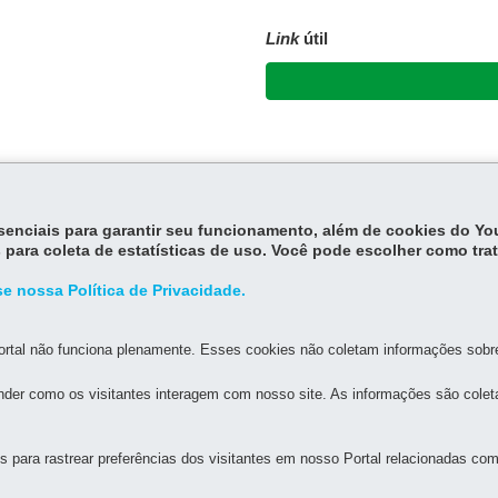
Link
útil
essenciais para garantir seu funcionamento, além de cookies do Y
 para coleta de estatísticas de uso. Você pode escolher como tra
e nossa Política de Privacidade.
MAPA D
rtal não funciona plenamente. Esses cookies não coletam informações sobre 
der como os visitantes interagem com nosso site. As informações são cole
L DE EDUCAÇÃO DE FOZ DO IGUAÇU
29 - Centro
para rastrear preferências dos visitantes em nosso Portal relacionadas com 
çu
-
PR
MAPA